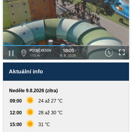
18:05
POĽNÝ KESOV
175 m
8. 8. 2026
Aktuální info
Neděle 9.8.2026 (zítra)
09:00
24 až 27 °C
12:00
28 až 30 °C
15:00
31 °C