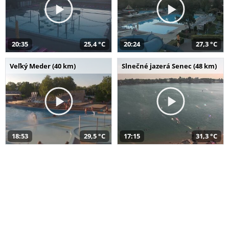
20:35
25,4 °C
20:24
27,3 °C
Veľký Meder (40 km)
Slnečné jazerá Senec (48 km)
18:53
29,5 °C
17:15
31,3 °C