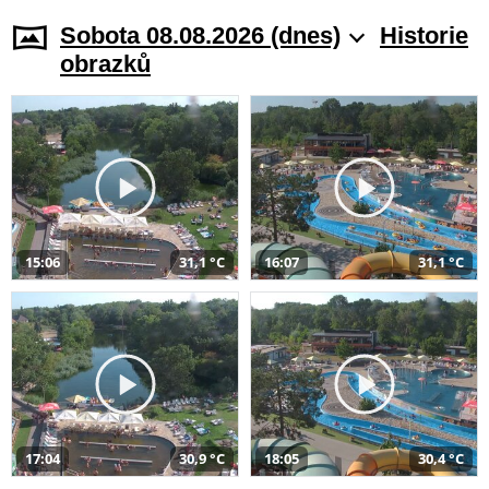
Sobota 08.08.2026 (dnes)
Historie
obrazků
15:06
31,1 °C
16:07
31,1 °C
17:04
30,9 °C
18:05
30,4 °C