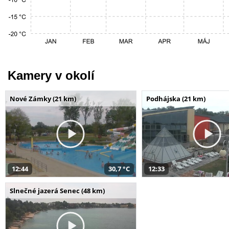
Kamery v okolí
Nové Zámky (21 km)
Podhájska (21 km)
12:44
30,7 °C
12:33
Slnečné jazerá Senec (48 km)