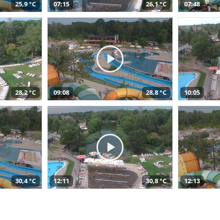
25,9 °C
07:15
26,1 °C
07:48
28,2 °C
09:08
28,8 °C
10:05
30,4 °C
12:11
30,8 °C
12:13