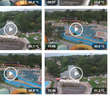
26,6 °C
08:07
27,0 °C
30,1 °C
11:06
30,0 °C
30,8 °C
12:46
31,2 °C