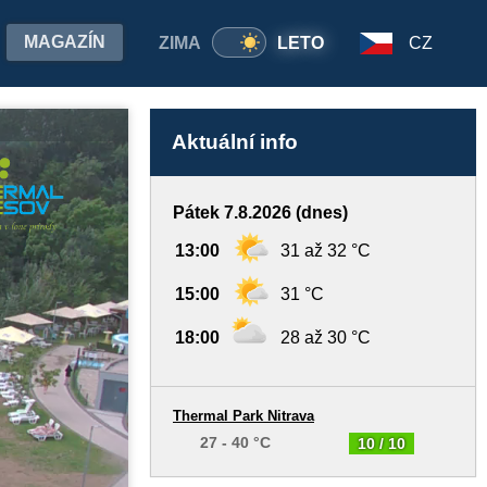
MAGAZÍN
ZIMA
LETO
CZ
Aktuální info
Pátek 7.8.2026 (dnes)
13:00
31 až 32 °C
15:00
31 °C
18:00
28 až 30 °C
Thermal Park Nitrava
27 - 40 °C
10 / 10