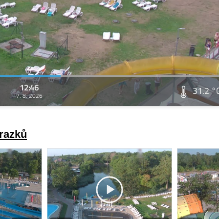
12:46
31.2 °
7. 8. 2026
brazků