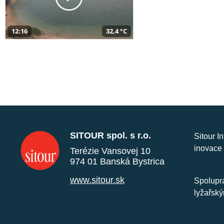
12:16
32,4 °C
SITOUR spol. s r.o.
Sitour I
inovace 
Terézie Vansovej 10
974 01 Banská Bystrica
www.sitour.sk
Spolupra
lyžařský