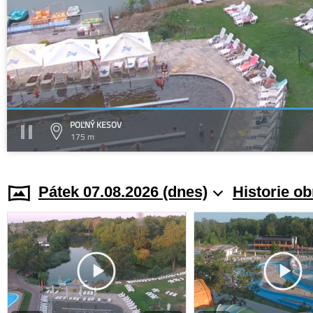
POĽNÝ KESOV
175 m
Pátek 07.08.2026 (dnes)
Historie o