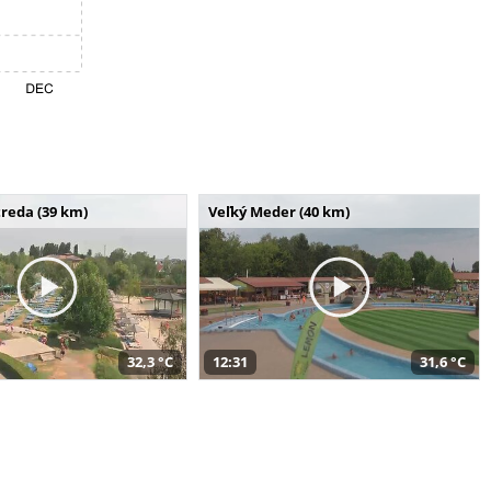
reda (39 km)
Veľký Meder (40 km)
32,3 °C
12:31
31,6 °C