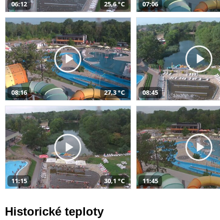
06:12
25,6 °C
07:06
08:16
27,3 °C
08:45
11:15
30,1 °C
11:45
Historické teploty