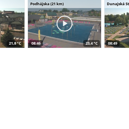
Podhájska (21 km)
Dunajská St
21,8 °C
08:46
23,4 °C
08:49