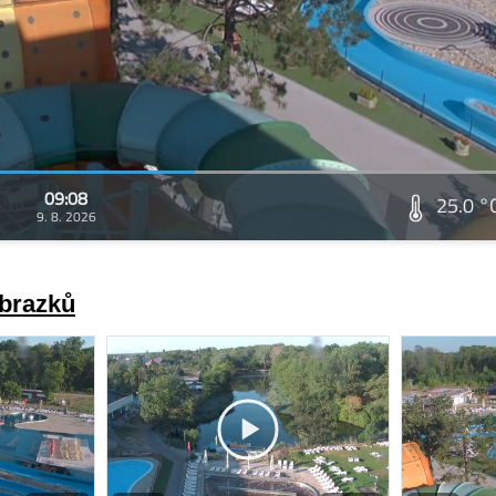
09:08
25.0 °
9. 8. 2026
obrazků