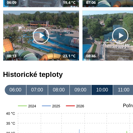
06:09
19,4 °C
07:06
08:13
23,1 °C
08:46
Historické teploty
06:00
07:00
08:00
09:00
10:00
11:00