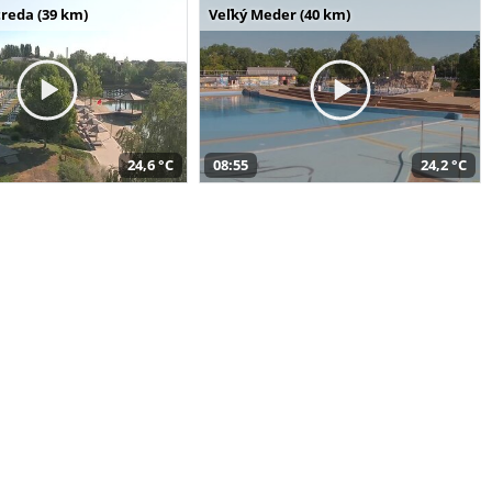
reda (39 km)
Veľký Meder (40 km)
24,6 °C
08:55
24,2 °C