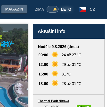
MAGAZÍN
ZIMA
LETO
CZ
Aktuální info
Neděle 9.8.2026 (dnes)
09:00
24 až 27 °C
12:00
29 až 31 °C
15:00
31 °C
18:00
28 až 31 °C
Thermal Park Nitrava
27 - 40 °C
10 / 10