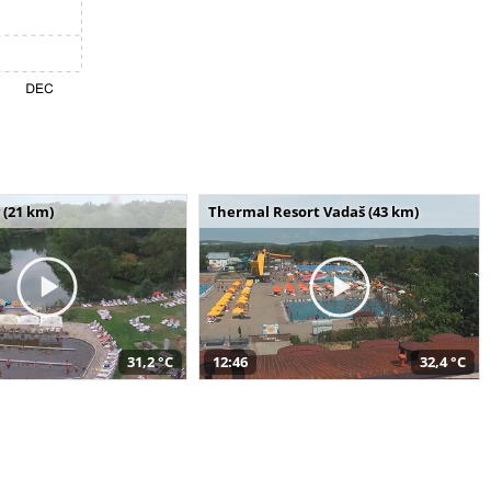
 (21 km)
Thermal Resort Vadaš (43 km)
31,2 °C
12:46
32,4 °C