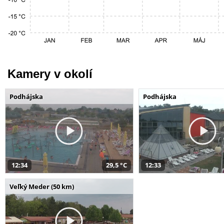
Kamery v okolí
Podhájska
Podhájska
12:34
29,5 °C
12:33
Veľký Meder (50 km)