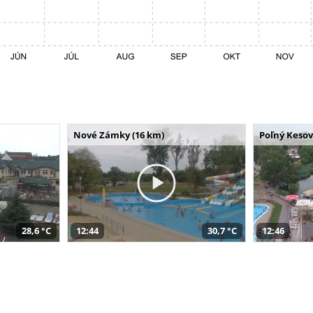
Nové Zámky (16 km)
Poľný Kesov
28,6 °C
12:44
30,7 °C
12:46