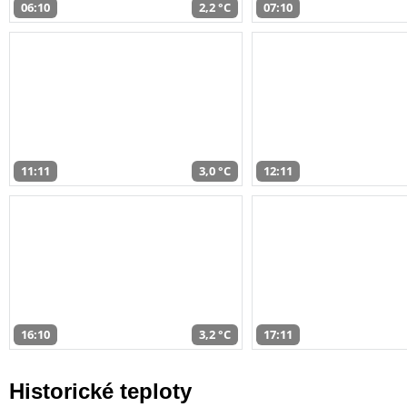
06:10
2,2 °C
07:10
11:11
3,0 °C
12:11
16:10
3,2 °C
17:11
Historické teploty