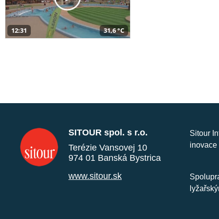
12:31
31,6 °C
SITOUR spol. s r.o.
Sitour I
inovace 
Terézie Vansovej 10
974 01 Banská Bystrica
www.sitour.sk
Spolupra
lyžařský