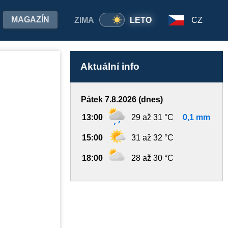
MAGAZÍN
ZIMA
LETO
CZ
Aktuální info
Pátek 7.8.2026 (dnes)
13:00
29 až 31 °C
0,1 mm
15:00
31 až 32 °C
18:00
28 až 30 °C