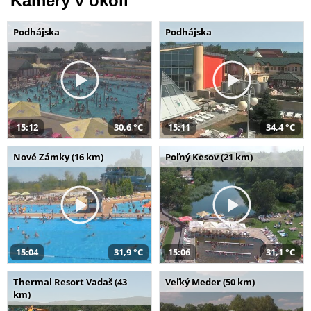
Kamery v okolí
Podhájska
Podhájska
15:12
30,6 °C
15:11
34,4 °C
Nové Zámky (16 km)
Poľný Kesov (21 km)
15:04
31,9 °C
15:06
31,1 °C
Thermal Resort Vadaš (43
Veľký Meder (50 km)
km)