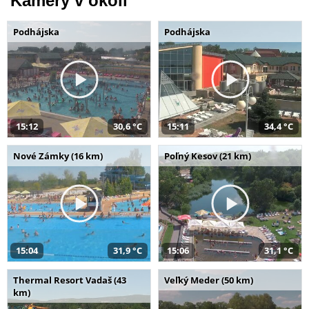
Kamery v okolí
Podhájska
Podhájska
15:12
30,6 °C
15:11
34,4 °C
Nové Zámky (16 km)
Poľný Kesov (21 km)
15:04
31,9 °C
15:06
31,1 °C
Thermal Resort Vadaš (43
Veľký Meder (50 km)
km)