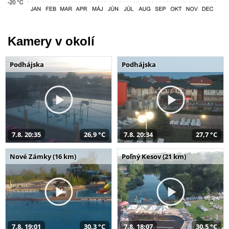
Kamery v okolí
Podhájska
Podhájska
7.8. 20:35
26,9 °C
7.8. 20:34
27,7 °C
Nové Zámky (16 km)
Poľný Kesov (21 km)
7.8. 19:01
30,3 °C
7.8. 18:07
30,5 °C