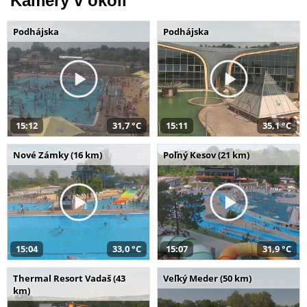
Kamery v okolí
Podhájska
Podhájska
15:12
31,7 °C
15:11
35,1 °C
Nové Zámky (16 km)
Poľný Kesov (21 km)
15:04
33,0 °C
15:07
31,9 °C
Thermal Resort Vadaš (43
Veľký Meder (50 km)
km)