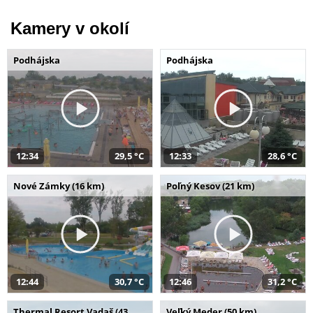
Kamery v okolí
Podhájska
Podhájska
12:34
29,5 °C
12:33
28,6 °C
Nové Zámky (16 km)
Poľný Kesov (21 km)
12:44
30,7 °C
12:46
31,2 °C
Thermal Resort Vadaš (43
Veľký Meder (50 km)