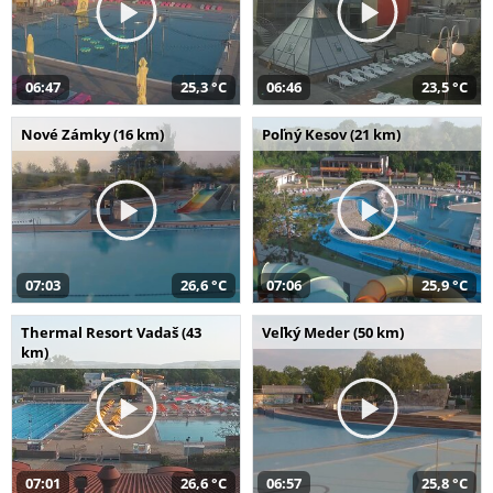
06:47
25,3 °C
06:46
23,5 °C
Nové Zámky (16 km)
Poľný Kesov (21 km)
07:03
26,6 °C
07:06
25,9 °C
Thermal Resort Vadaš (43
Veľký Meder (50 km)
km)
07:01
26,6 °C
06:57
25,8 °C