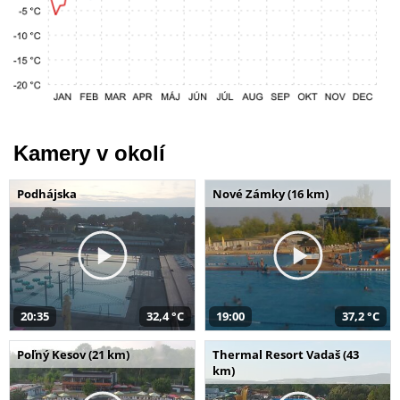
Kamery v okolí
Podhájska
Nové Zámky (16 km)
20:35
32,4 °C
19:00
37,2 °C
Poľný Kesov (21 km)
Thermal Resort Vadaš (43
km)