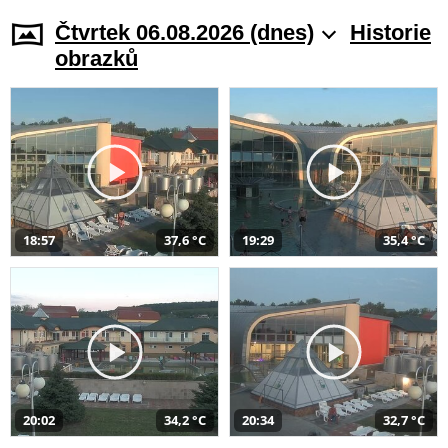
Čtvrtek 06.08.2026 (dnes)
Historie
obrazků
18:57
37,6 °C
19:29
35,4 °C
20:02
34,2 °C
20:34
32,7 °C