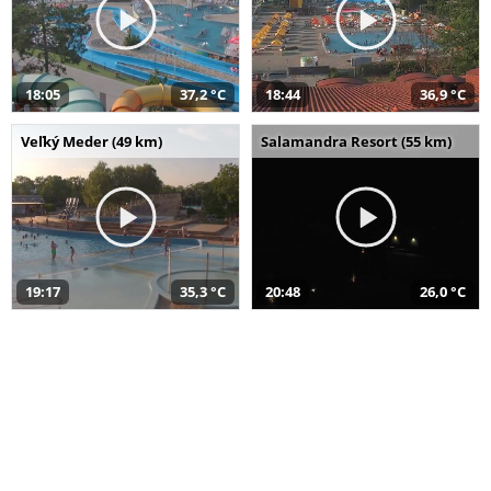
18:05
37,2 °C
18:44
36,9 °C
Veľký Meder (49 km)
Salamandra Resort (55 km)
19:17
35,3 °C
20:48
26,0 °C