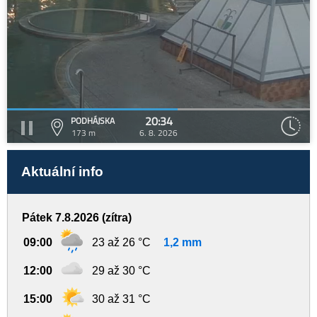
20:34
PODHÁJSKA
173 m
6. 8. 2026
Aktuální info
Pátek 7.8.2026 (zítra)
09:00
23 až 26 °C
1,2 mm
12:00
29 až 30 °C
15:00
30 až 31 °C