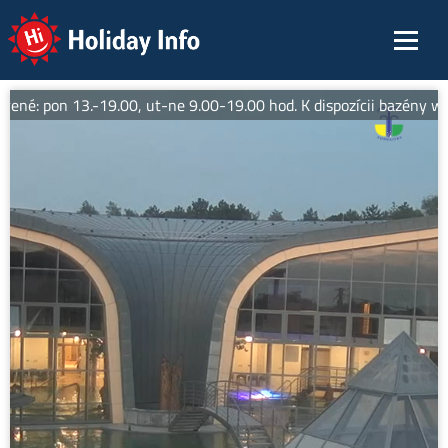
Holiday Info
ené: pon 13.-19.00, ut-ne 9.00-19.00 hod. K dispozícii bazény we