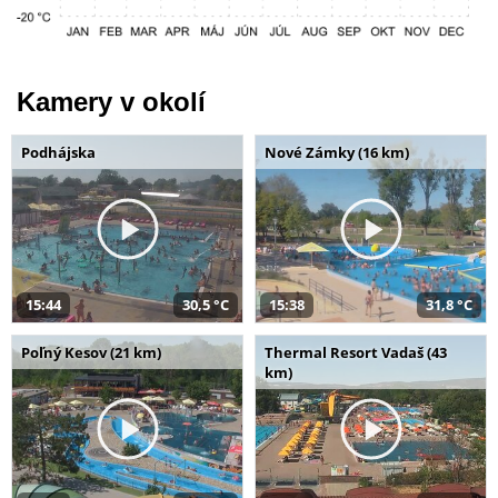
Kamery v okolí
Podhájska
Nové Zámky (16 km)
15:44
30,5 °C
15:38
31,8 °C
Poľný Kesov (21 km)
Thermal Resort Vadaš (43
km)