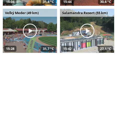
15:04
31,4 °C
15:44
30,6 °C
Veľký Meder (49 km)
Salamandra Resort (55 km)
15:28
31,7 °C
15:42
27,1 °C