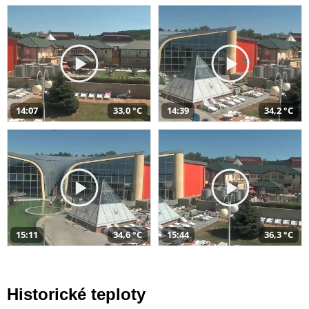
14:07
33,0 °C
14:39
34,2 °C
15:11
34,6 °C
15:44
36,3 °C
Historické teploty