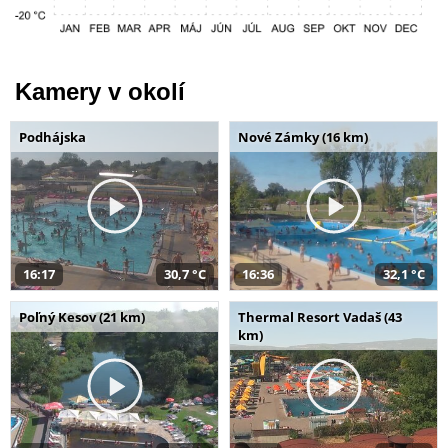
Kamery v okolí
Podhájska
Nové Zámky (16 km)
16:17
30,7 °C
16:36
32,1 °C
Poľný Kesov (21 km)
Thermal Resort Vadaš (43
km)