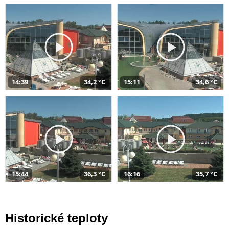
14:39
34,2 °C
15:11
34,6 °C
15:44
36,3 °C
16:16
35,7 °C
Historické teploty