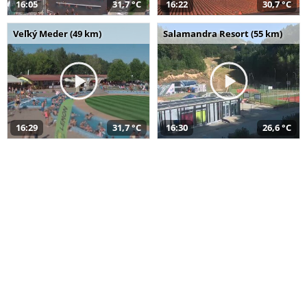
16:05
31,7 °C
16:22
30,7 °C
Veľký Meder (49 km)
Salamandra Resort (55 km)
16:29
31,7 °C
16:30
26,6 °C