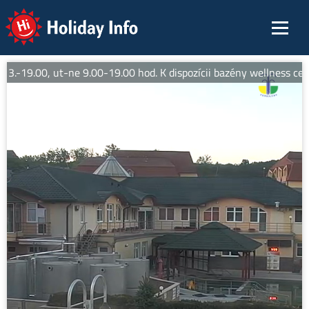
Holiday Info
13.-19.00, ut-ne 9.00-19.00 hod. K dispozícii bazény wellness ce