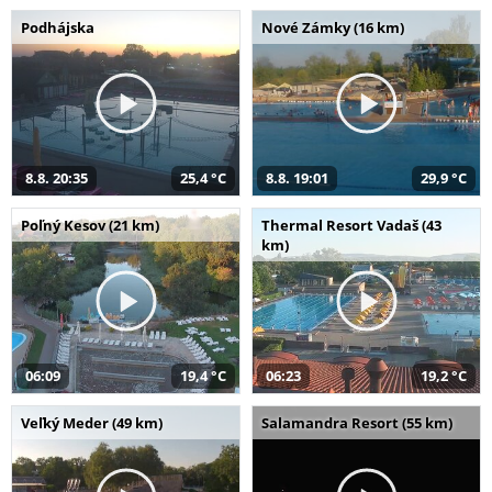
Podhájska
Nové Zámky (16 km)
8.8. 20:35
25,4 °C
8.8. 19:01
29,9 °C
Poľný Kesov (21 km)
Thermal Resort Vadaš (43
km)
06:09
19,4 °C
06:23
19,2 °C
Veľký Meder (49 km)
Salamandra Resort (55 km)