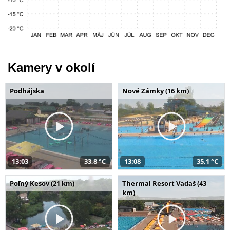
Kamery v okolí
Podhájska
Nové Zámky (16 km)
13:03
33,8 °C
13:08
35,1 °C
Poľný Kesov (21 km)
Thermal Resort Vadaš (43
km)