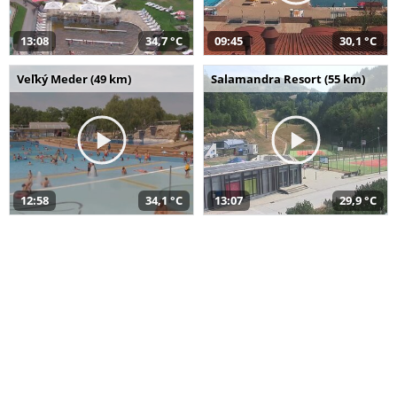
13:08
34,7 °C
09:45
30,1 °C
Veľký Meder (49 km)
Salamandra Resort (55 km)
12:58
34,1 °C
13:07
29,9 °C