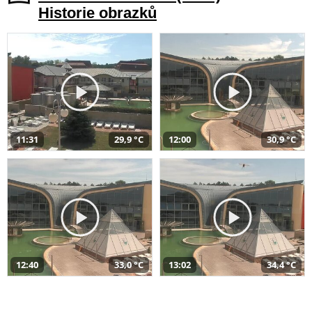
Historie obrazků
11:31
29,9 °C
12:00
30,9 °C
12:40
33,0 °C
13:02
34,4 °C