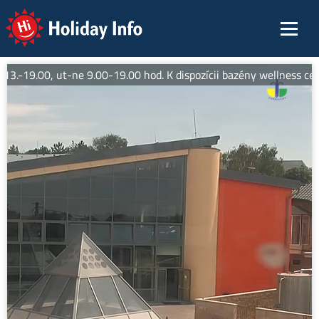
Holiday Info
13.-19.00, ut-ne 9.00-19.00 hod. K dispozícii bazény wellness ce