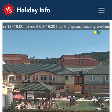
Holiday Info
on 13.-19.00, ut-ne 9.00-19.00 hod. K dispozícii bazény wellness