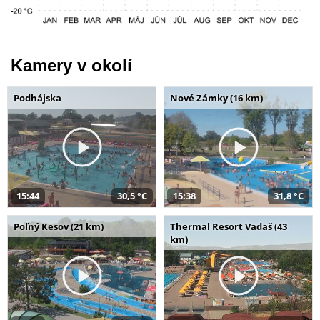
Kamery v okolí
Podhájska
Nové Zámky (16 km)
15:44
30,5 °C
15:38
31,8 °C
Poľný Kesov (21 km)
Thermal Resort Vadaš (43
km)