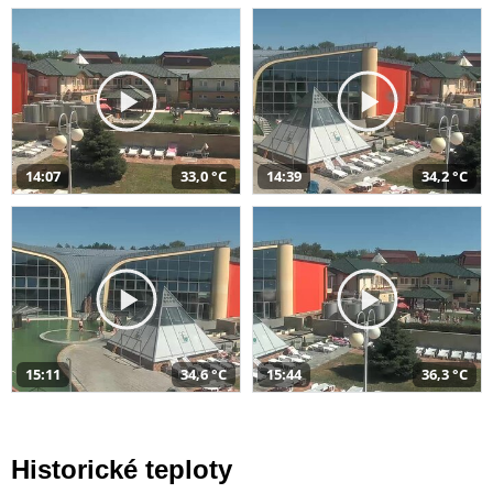
14:07
33,0 °C
14:39
34,2 °C
15:11
34,6 °C
15:44
36,3 °C
Historické teploty