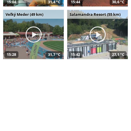
15:04
31,4 °C
15:44
30,6 °C
Veľký Meder (49 km)
Salamandra Resort (55 km)
15:28
31,7 °C
15:42
27,1 °C