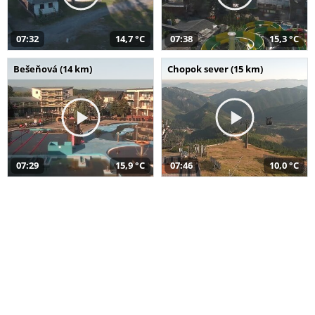
07:32
14,7 °C
07:38
15,3 °C
Bešeňová (14 km)
Chopok sever (15 km)
07:29
15,9 °C
07:46
10,0 °C