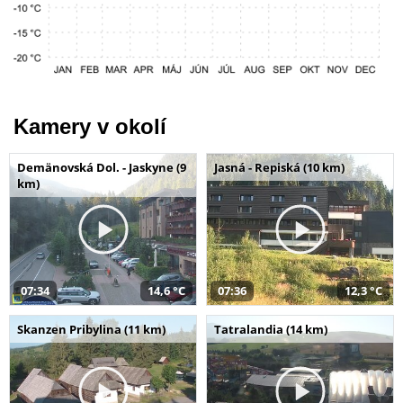
Kamery v okolí
Demänovská Dol. - Jaskyne (9
Jasná - Repiská (10 km)
km)
07:34
14,6 °C
07:36
12,3 °C
Skanzen Pribylina (11 km)
Tatralandia (14 km)