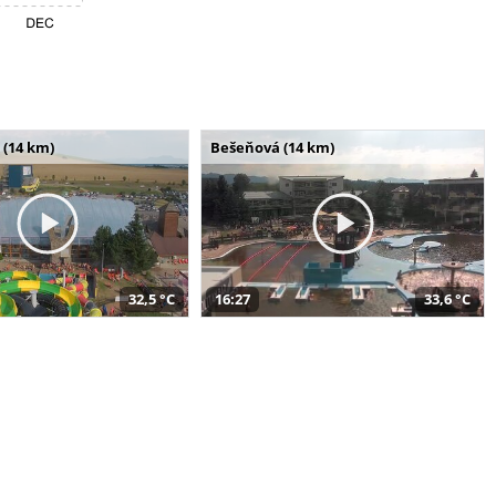
 (14 km)
Bešeňová (14 km)
32,5 °C
16:27
33,6 °C