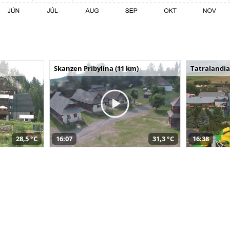
Skanzen Pribylina (11 km)
Tatralandia
28,5 °C
16:07
31,3 °C
16:38