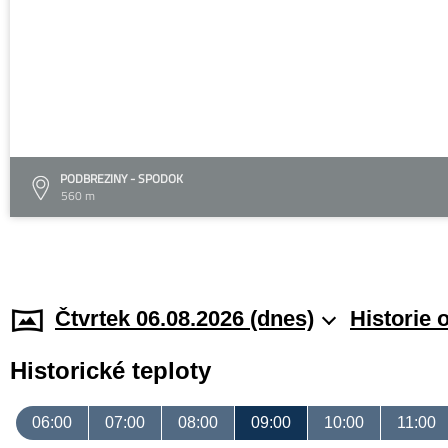
PODBREZINY - SPODOK
560 m
Čtvrtek 06.08.2026 (dnes)
Historie 
Historické teploty
06:00
07:00
08:00
09:00
10:00
11:00