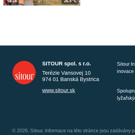
14:24
26,5 °C
SITOUR spol. s r.o.
Sitour I
inovace 
Terézie Vansovej 10
974 01 Banská Bystrica
www.sitour.sk
Spolupra
lyžařský
© 2026, Sitour. Informace na této stránce jsou zadávány p