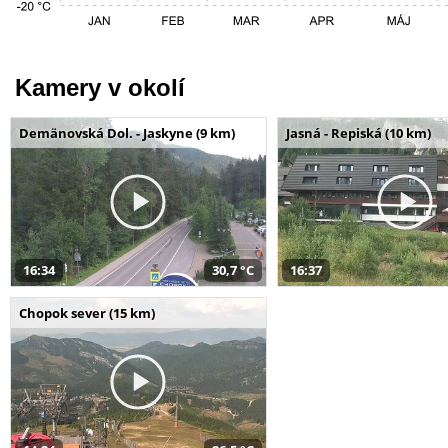
Kamery v okolí
Demänovská Dol. - Jaskyne (9 km)
Jasná - Repiská (10 km)
16:34
30,7 °C
16:37
Chopok sever (15 km)