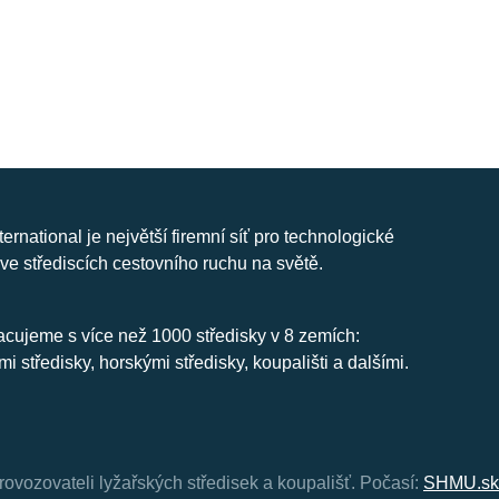
nternational je největší firemní síť pro technologické
ve střediscích cestovního ruchu na světě.
cujeme s více než 1000 středisky v 8 zemích:
mi středisky, horskými středisky, koupališti a dalšími.
rovozovateli lyžařských středisek a koupališť.
Počasí:
SHMU.sk