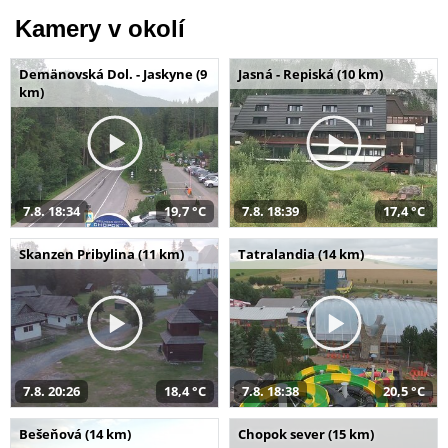
Kamery v okolí
Demänovská Dol. - Jaskyne (9
Jasná - Repiská (10 km)
km)
7.8. 18:34
19,7 °C
7.8. 18:39
17,4 °C
Skanzen Pribylina (11 km)
Tatralandia (14 km)
7.8. 20:26
18,4 °C
7.8. 18:38
20,5 °C
Bešeňová (14 km)
Chopok sever (15 km)