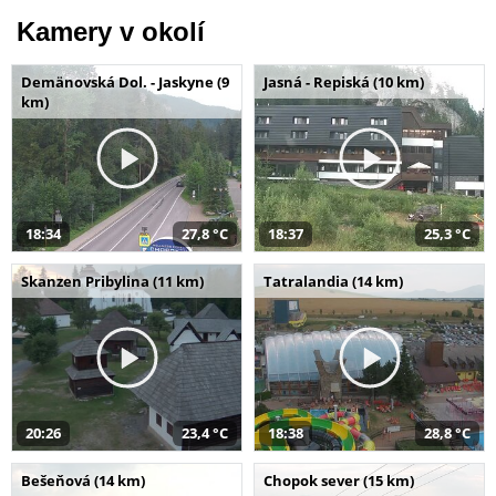
Kamery v okolí
Demänovská Dol. - Jaskyne (9
Jasná - Repiská (10 km)
km)
18:34
27,8 °C
18:37
25,3 °C
Skanzen Pribylina (11 km)
Tatralandia (14 km)
20:26
23,4 °C
18:38
28,8 °C
Bešeňová (14 km)
Chopok sever (15 km)