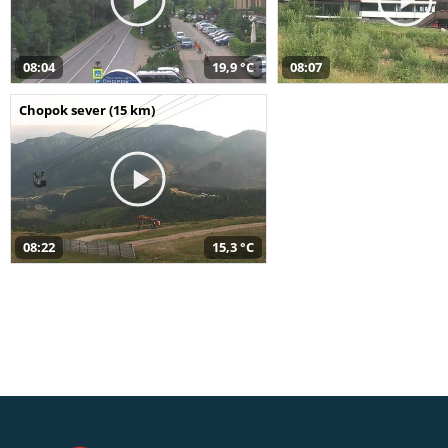
08:04
19,9 °C
08:07
Chopok sever (15 km)
08:22
15,3 °C