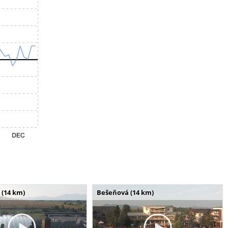
 (14 km)
Bešeňová (14 km)