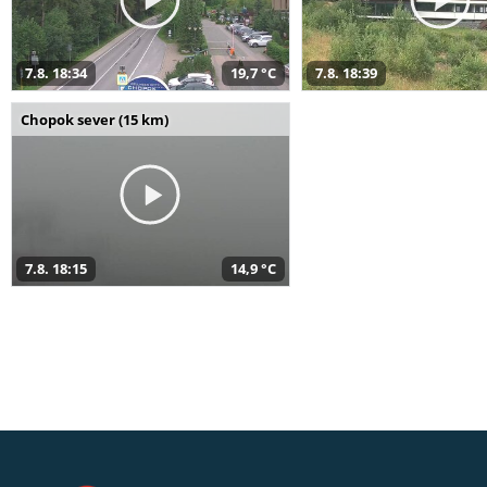
7.8. 18:34
19,7 °C
7.8. 18:39
Chopok sever (15 km)
7.8. 18:15
14,9 °C