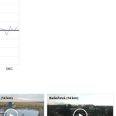
 (14 km)
Bešeňová (14 km)