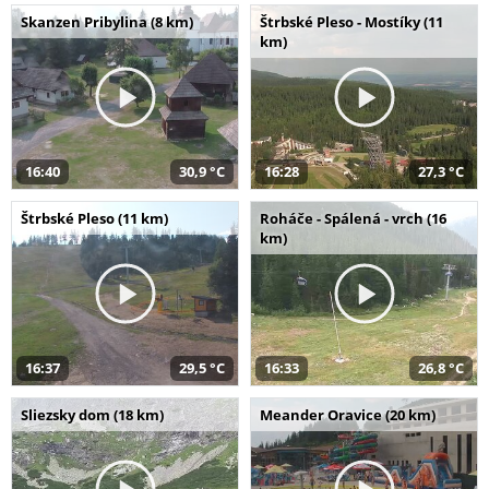
Skanzen Pribylina (8 km)
Štrbské Pleso - Mostíky (11
km)
16:40
30,9 °C
16:28
27,3 °C
Štrbské Pleso (11 km)
Roháče - Spálená - vrch (16
km)
16:37
29,5 °C
16:33
26,8 °C
Sliezsky dom (18 km)
Meander Oravice (20 km)