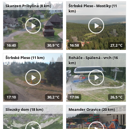
Skanzen Pribylina (8 km)
Štrbské Pleso - Mostíky (11
km)
16:40
30,9 °C
16:58
27,2 °C
Štrbské Pleso (11 km)
Roháče - Spálená - vrch (16
km)
17:10
30,2 °C
17:06
26,5 °C
Sliezsky dom (18 km)
Meander Oravice (20 km)