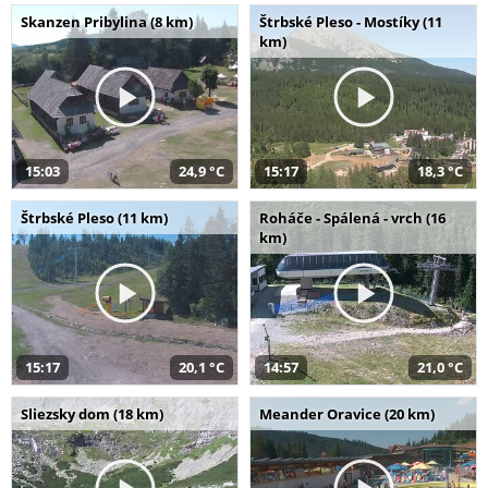
Skanzen Pribylina (8 km)
Štrbské Pleso - Mostíky (11
km)
15:03
24,9 °C
15:17
18,3 °C
Štrbské Pleso (11 km)
Roháče - Spálená - vrch (16
km)
15:17
20,1 °C
14:57
21,0 °C
Sliezsky dom (18 km)
Meander Oravice (20 km)