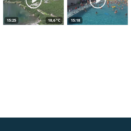
15:25
18,6 °C
15:18