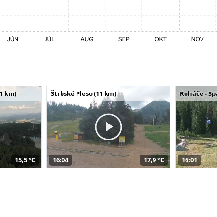
11 km)
Štrbské Pleso (11 km)
Roháče - Sp
15,5 °C
16:04
17,9 °C
16:01