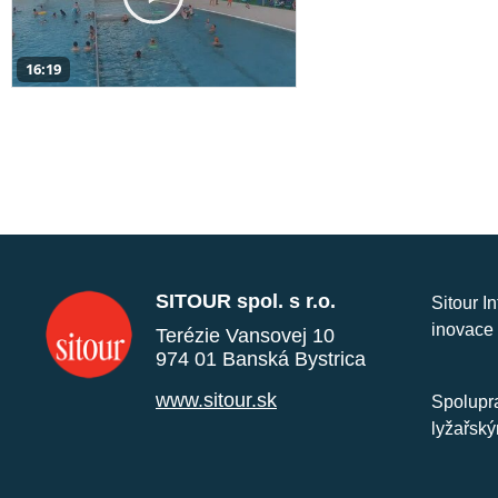
16:19
SITOUR spol. s r.o.
Sitour I
inovace 
Terézie Vansovej 10
974 01 Banská Bystrica
www.sitour.sk
Spolupra
lyžařský