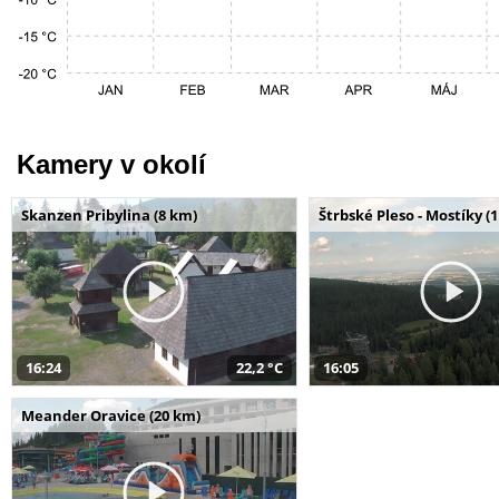
Kamery v okolí
Skanzen Pribylina (8 km)
Štrbské Pleso - Mostíky (
16:24
22,2 °C
16:05
Meander Oravice (20 km)