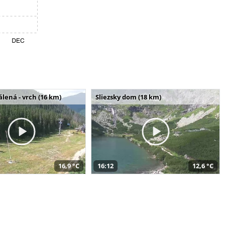
álená - vrch (16 km)
Sliezsky dom (18 km)
16,9 °C
16:12
12,6 °C