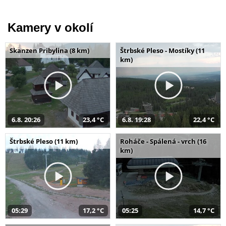
Kamery v okolí
Skanzen Pribylina (8 km)
Štrbské Pleso - Mostíky (11
km)
6.8. 20:26
23,4 °C
6.8. 19:28
22,4 °C
Štrbské Pleso (11 km)
Roháče - Spálená - vrch (16
km)
05:29
17,2 °C
05:25
14,7 °C