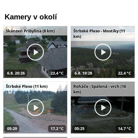
Kamery v okolí
Skanzen Pribylina (8 km)
Štrbské Pleso - Mostíky (11
km)
6.8. 20:26
23,4 °C
6.8. 19:28
22,4 °C
Štrbské Pleso (11 km)
Roháče - Spálená - vrch (16
km)
05:29
17,2 °C
05:25
14,7 °C