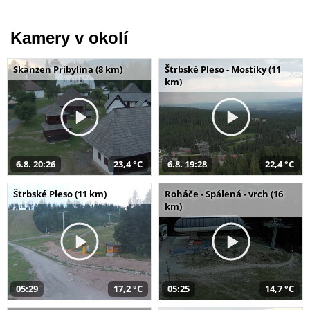
Kamery v okolí
Skanzen Pribylina (8 km)
Štrbské Pleso - Mostíky (11
km)
6.8. 20:26
23,4 °C
6.8. 19:28
22,4 °C
Štrbské Pleso (11 km)
Roháče - Spálená - vrch (16
km)
05:29
17,2 °C
05:25
14,7 °C