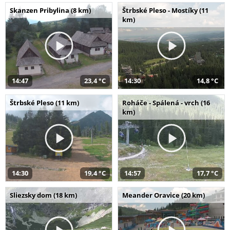
Skanzen Pribylina (8 km)
Štrbské Pleso - Mostíky (11
km)
14:47
23,4 °C
14:30
14,8 °C
Štrbské Pleso (11 km)
Roháče - Spálená - vrch (16
km)
14:30
19,4 °C
14:57
17,7 °C
Sliezsky dom (18 km)
Meander Oravice (20 km)