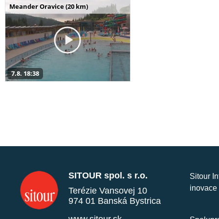
Meander Oravice (20 km)
7.8. 18:38
SITOUR spol. s r.o.
Sitour I
inovace 
Terézie Vansovej 10
974 01 Banská Bystrica
www.sitour.sk