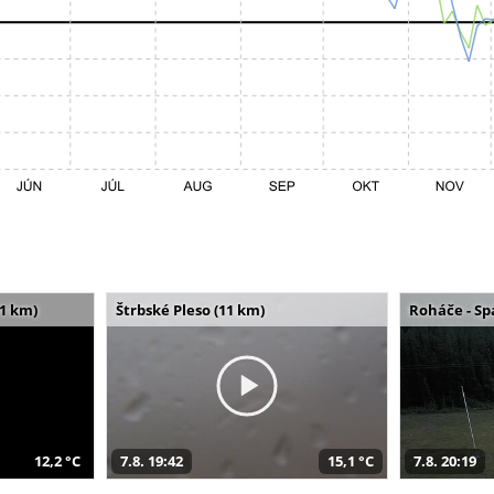
11 km)
Štrbské Pleso (11 km)
Roháče - Sp
12,2 °C
7.8. 19:42
15,1 °C
7.8. 20:19