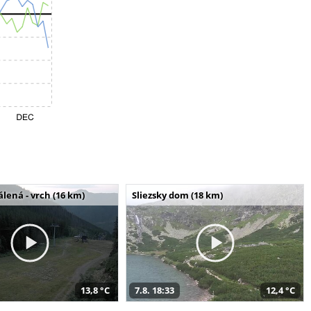
álená - vrch (16 km)
Sliezsky dom (18 km)
13,8 °C
7.8. 18:33
12,4 °C