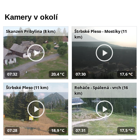
Kamery v okolí
Skanzen Pribylina (8 km)
Štrbské Pleso - Mostíky (11
km)
07:32
20,4 °C
07:30
17,6 °C
Štrbské Pleso (11 km)
Roháče - Spálená - vrch (16
km)
07:28
18,9 °C
07:31
17,5 °C