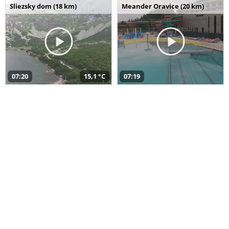
Sliezsky dom (18 km)
Meander Oravice (20 km)
07:20
15,1 °C
07:19