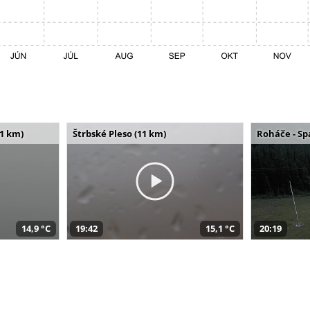
11 km)
Štrbské Pleso (11 km)
Roháče - Sp
14,9 °C
19:42
15,1 °C
20:19