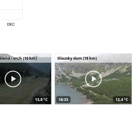
álená - vrch (16 km)
Sliezsky dom (18 km)
13,8 °C
18:33
12,4 °C