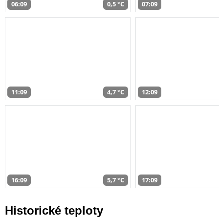
06:09
0,5 °C
07:09
11:09
4,7 °C
12:09
16:09
5,7 °C
17:09
Historické teploty