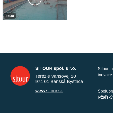
18:38
SITOUR spol. s r.o.
Sitour I
inovace 
Terézie Vansovej 10
974 01 Banská Bystrica
www.sitour.sk
Spolupra
lyžařský