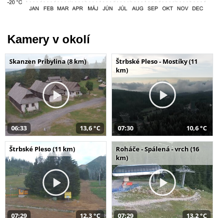
Kamery v okolí
Skanzen Pribylina (8 km)
Štrbské Pleso - Mostíky (11
km)
06:33
13,6 °C
07:30
10,6 °C
Štrbské Pleso (11 km)
Roháče - Spálená - vrch (16
km)
07:29
12,3 °C
07:29
13,2 °C