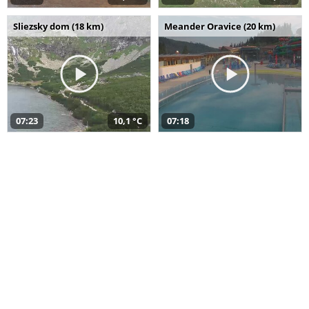
Sliezsky dom (18 km)
Meander Oravice (20 km)
07:23
10,1 °C
07:18