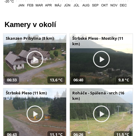
Kamery v okolí
Skanzen Pribylina (8 km)
Štrbské Pleso - Mostíky (11
km)
06:33
13,6 °C
06:40
9,8 °C
Štrbské Pleso (11 km)
Roháče - Spálená - vrch (16
km)
06:43
11,1 °C
06:26
11,5 °C