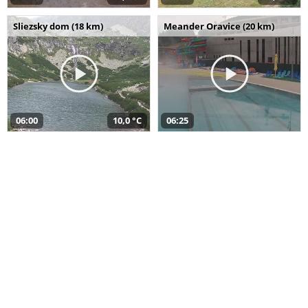
Sliezsky dom (18 km)
Meander Oravice (20 km)
06:00
10,0 °C
06:25