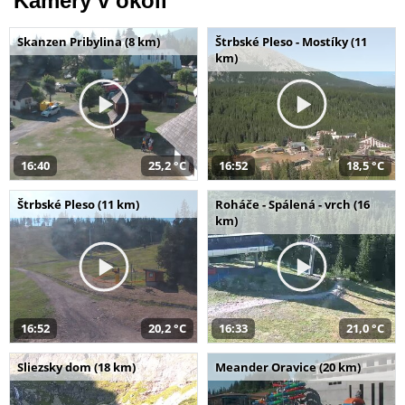
Kamery v okolí
Skanzen Pribylina (8 km)
Štrbské Pleso - Mostíky (11
km)
16:40
25,2 °C
16:52
18,5 °C
Štrbské Pleso (11 km)
Roháče - Spálená - vrch (16
km)
16:52
20,2 °C
16:33
21,0 °C
Sliezsky dom (18 km)
Meander Oravice (20 km)