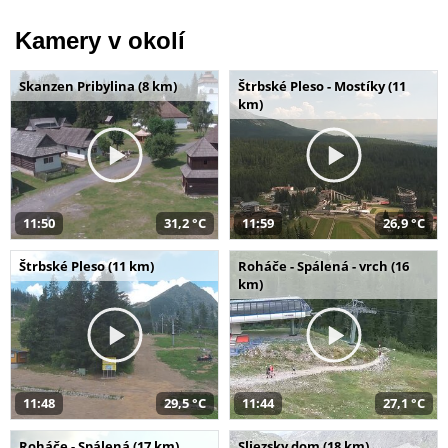
Kamery v okolí
Skanzen Pribylina (8 km)
Štrbské Pleso - Mostíky (11
km)
11:50
31,2 °C
11:59
26,9 °C
Štrbské Pleso (11 km)
Roháče - Spálená - vrch (16
km)
11:48
29,5 °C
11:44
27,1 °C
Roháče - Spálená (17 km)
Sliezsky dom (18 km)