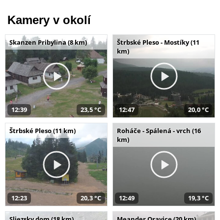
Kamery v okolí
Skanzen Pribylina (8 km)
Štrbské Pleso - Mostíky (11
km)
12:39
23,5 °C
12:47
20,0 °C
Štrbské Pleso (11 km)
Roháče - Spálená - vrch (16
km)
12:23
20,3 °C
12:49
19,3 °C
Sliezsky dom (18 km)
Meander Oravice (20 km)