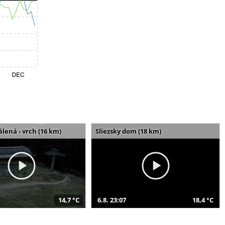
álená - vrch (16 km)
Sliezsky dom (18 km)
14,7 °C
6.8. 23:07
18,4 °C