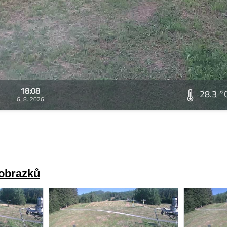
18:08
28.3 °
6. 8. 2026
 obrazků