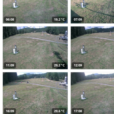
06:08
19,2 °C
07:09
11:09
29,2 °C
12:09
16:09
29,6 °C
17:08