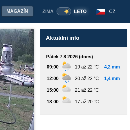
MAGAZÍN
ZIMA
LETO
CZ
Aktuální info
Pátek 7.8.2026 (dnes)
09:00
19 až 22 °C
4,2 mm
12:00
20 až 22 °C
1,4 mm
15:00
21 až 22 °C
18:00
17 až 20 °C