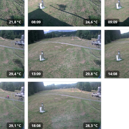
21,8 °C
08:09
24,6 °C
09:09
29,4 °C
13:09
29,8 °C
14:08
29,1 °C
18:08
28,3 °C