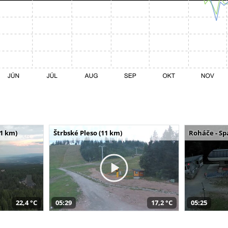
11 km)
Štrbské Pleso (11 km)
Roháče - Sp
22,4 °C
05:29
17,2 °C
05:25