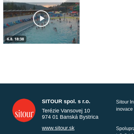
6.8. 18:38
SITOUR spol. s r.o.
Sitour I
inovace 
Terézie Vansovej 10
974 01 Banská Bystrica
www.sitour.sk
Spolupra