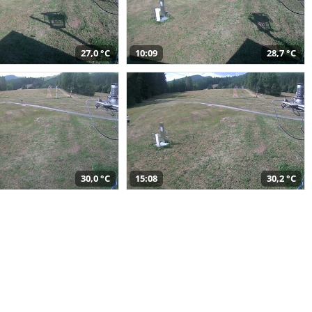
27,0 °C
10:09
28,7 °C
30,0 °C
15:08
30,2 °C