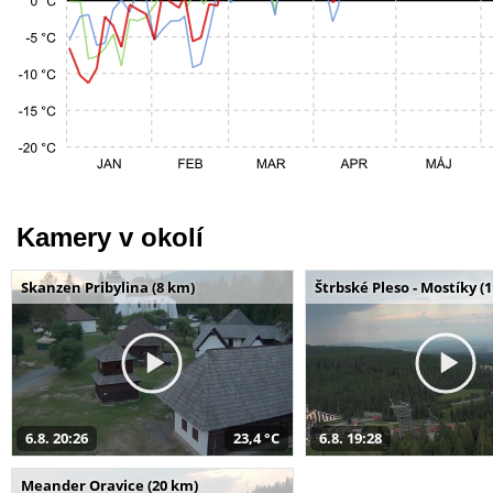
Kamery v okolí
Skanzen Pribylina (8 km)
Štrbské Pleso - Mostíky (
6.8. 20:26
23,4 °C
6.8. 19:28
Meander Oravice (20 km)