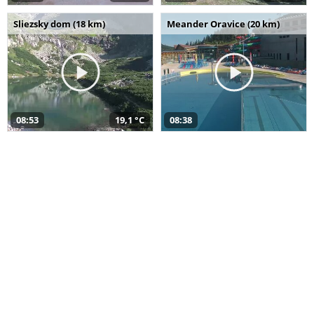
Sliezsky dom (18 km)
Meander Oravice (20 km)
08:53
19,1 °C
08:38