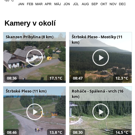
Kamery v okolí
Skanzen Pribylina (8 km)
Štrbské Pleso - Mostíky (11
km)
08:36
17,1 °C
08:47
12,3 °C
Štrbské Pleso (11 km)
Roháče - Spálená - vrch (16
km)
08:46
13,8 °C
08:30
14,5 °C