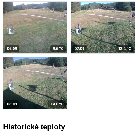
06:09
9,6 °C
07:09
12,4 °C
08:09
14,6 °C
Historické teploty