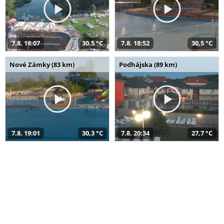
7.8. 18:07
30,5 °C
7.8. 18:52
30,5 °C
Nové Zámky (83 km)
Podhájska (89 km)
7.8. 19:01
30,3 °C
7.8. 20:34
27,7 °C