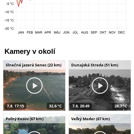
Kamery v okolí
Slnečné jazerá Senec (22 km)
Dunajská Streda (51 km)
7.8. 17:15
32,6 °C
7.8. 20:49
28,7 °C
Poľný Kesov (67 km)
Veľký Meder (67 km)