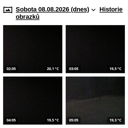
Sobota 08.08.2026 (dnes)
Historie
obrazků
02:05
20,1 °C
03:05
19,5 °C
04:05
19,5 °C
05:05
19,3 °C