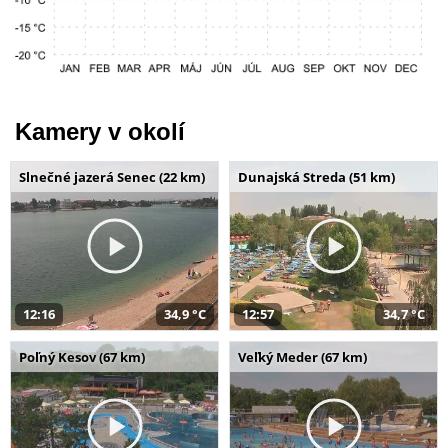
Kamery v okolí
Slnečné jazerá Senec (22 km)
Dunajská Streda (51 km)
12:16
34,9 °C
12:57
34,7 °C
Poľný Kesov (67 km)
Veľký Meder (67 km)