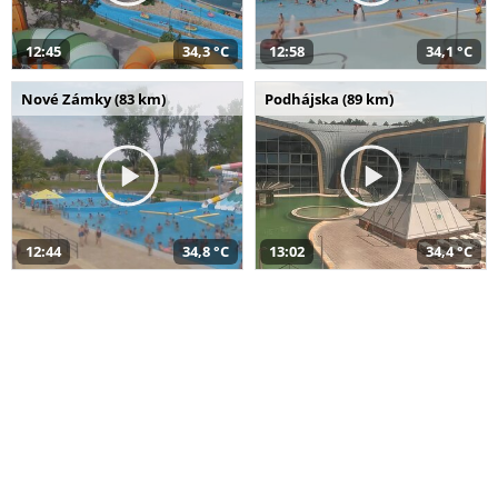
12:45
34,3 °C
12:58
34,1 °C
Nové Zámky (83 km)
Podhájska (89 km)
12:44
34,8 °C
13:02
34,4 °C