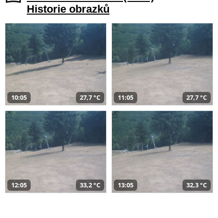
Historie obrazků
10:05
27,7 °C
11:05
27,7 °C
12:05
33,2 °C
13:05
32,3 °C