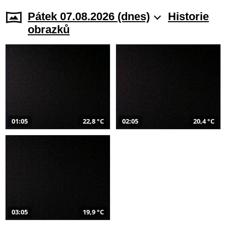
Pátek 07.08.2026 (dnes)
Historie
obrazků
01:05
22,8 °C
02:05
20,4 °C
03:05
19,9 °C