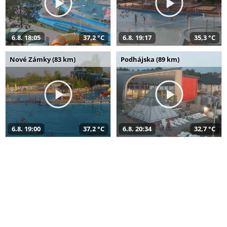
6.8. 18:05
37,2 °C
6.8. 19:17
35,3 °C
Nové Zámky (83 km)
Podhájska (89 km)
6.8. 19:00
37,2 °C
6.8. 20:34
32,7 °C