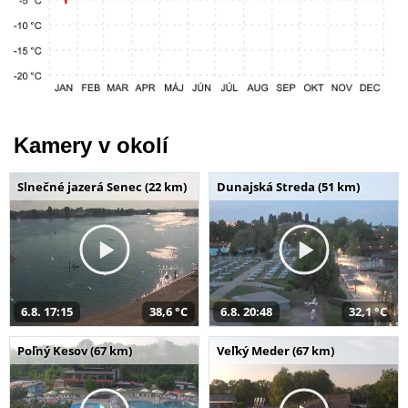
Kamery v okolí
Slnečné jazerá Senec (22 km)
Dunajská Streda (51 km)
6.8. 17:15
38,6 °C
6.8. 20:48
32,1 °C
Poľný Kesov (67 km)
Veľký Meder (67 km)