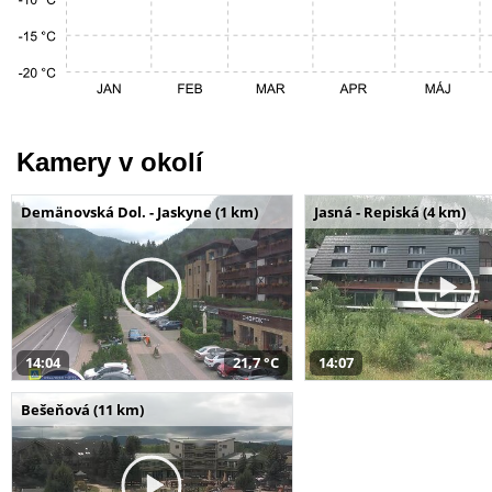
Kamery v okolí
Demänovská Dol. - Jaskyne (1 km)
Jasná - Repiská (4 km)
14:04
21,7 °C
14:07
Bešeňová (11 km)