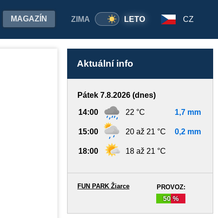
MAGAZÍN
ZIMA
LETO
CZ
Aktuální info
Pátek 7.8.2026 (dnes)
14:00
22 °C
1,7 mm
15:00
20 až 21 °C
0,2 mm
18:00
18 až 21 °C
FUN PARK Žiarce
PROVOZ:
50 %