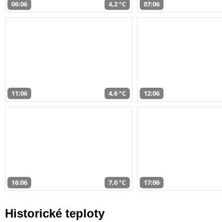
06:06
4,2 °C
07:06
11:06
4,6 °C
12:06
16:06
7,0 °C
17:06
Historické teploty