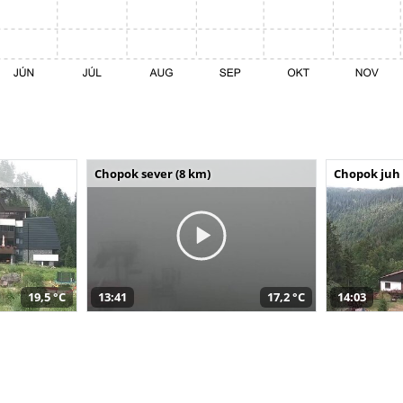
Chopok sever (8 km)
Chopok juh 
19,5 °C
13:41
17,2 °C
14:03