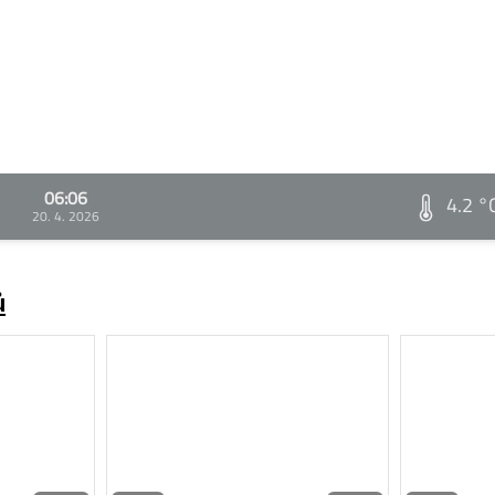
06:06
4.2 °
20. 4. 2026
ů