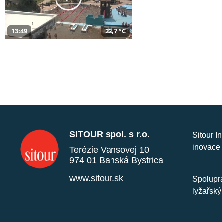
13:49
22,7 °C
SITOUR spol. s r.o.
Sitour I
inovace 
Terézie Vansovej 10
974 01 Banská Bystrica
www.sitour.sk
Spolupra
lyžařský