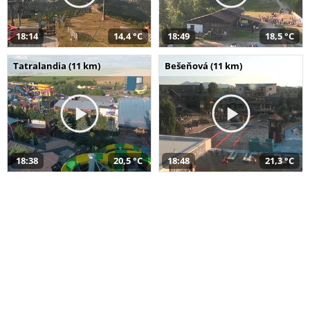
18:14
14,4 °C
18:49
18,5 °C
Tatralandia (11 km)
Bešeňová (11 km)
18:38
20,5 °C
18:48
21,3 °C