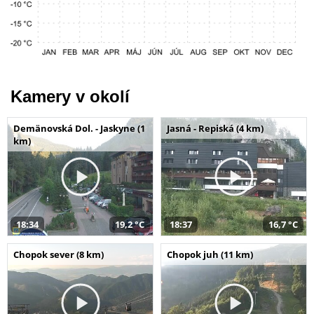
Kamery v okolí
Demänovská Dol. - Jaskyne (1
Jasná - Repiská (4 km)
km)
18:34
19,2 °C
18:37
16,7 °C
Chopok sever (8 km)
Chopok juh (11 km)