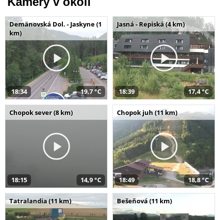
Kamery v okolí
Demänovská Dol. - Jaskyne (1
Jasná - Repiská (4 km)
km)
18:34
19,7 °C
18:39
17,4 °C
Chopok sever (8 km)
Chopok juh (11 km)
18:15
14,9 °C
18:49
18,8 °C
Tatralandia (11 km)
Bešeňová (11 km)