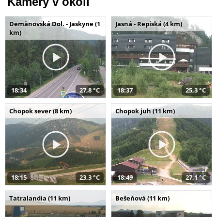
Kamery v okolí
Demänovská Dol. - Jaskyne (1
Jasná - Repiská (4 km)
km)
18:34
27,8 °C
18:37
25,3 °C
Chopok sever (8 km)
Chopok juh (11 km)
18:15
23,3 °C
18:49
27,1 °C
Tatralandia (11 km)
Bešeňová (11 km)