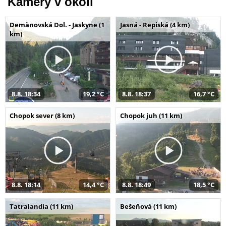
Kamery v okolí
Demänovská Dol. - Jaskyne (1
Jasná - Repiská (4 km)
km)
8.8. 18:34
19,2 °C
8.8. 18:37
16,7 °C
Chopok sever (8 km)
Chopok juh (11 km)
8.8. 18:14
14,4 °C
8.8. 18:49
18,5 °C
Tatralandia (11 km)
Bešeňová (11 km)