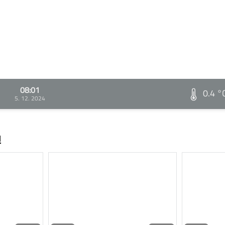
08:01
0.4 °
5. 12. 2024
ů