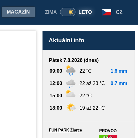
MAGAZÍN
ZIMA
LETO
CZ
Aktuální info
Pátek 7.8.2026 (dnes)
09:00
22 °C
1,6 mm
12:00
22 až 23 °C
0,7 mm
15:00
22 °C
18:00
19 až 22 °C
FUN PARK Žiarce
PROVOZ:
50 %