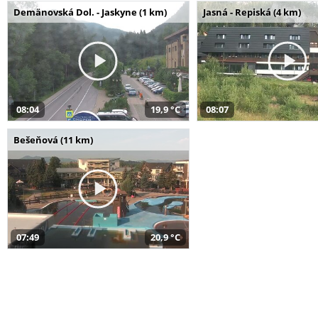
Demänovská Dol. - Jaskyne (1 km)
Jasná - Repiská (4 km)
08:04
19,9 °C
08:07
Bešeňová (11 km)
07:49
20,9 °C