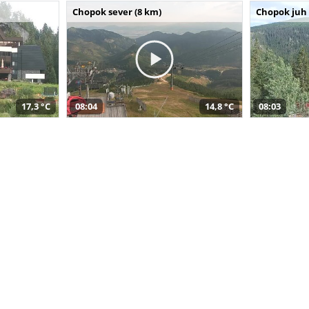
Chopok sever (8 km)
Chopok juh 
17,3 °C
08:04
14,8 °C
08:03