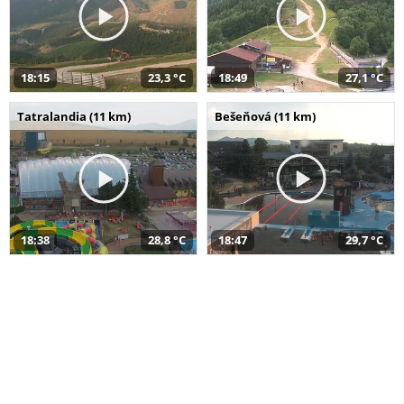
18:15
23,3 °C
18:49
27,1 °C
Tatralandia (11 km)
Bešeňová (11 km)
18:38
28,8 °C
18:47
29,7 °C