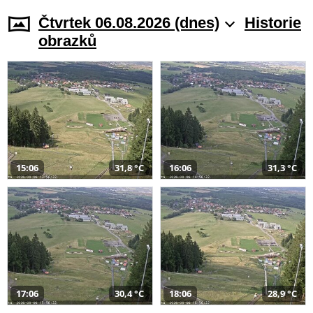
Čtvrtek 06.08.2026 (dnes)
Historie
obrazků
15:06
31,8 °C
16:06
31,3 °C
17:06
30,4 °C
18:06
28,9 °C