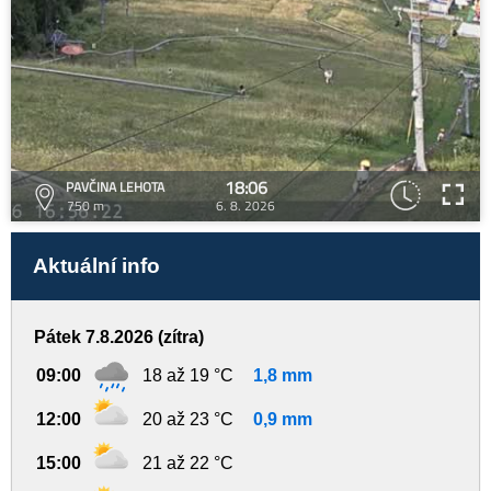
18:06
PAVČINA LEHOTA
750 m
6. 8. 2026
Aktuální info
Pátek 7.8.2026 (zítra)
09:00
18 až 19 °C
1,8 mm
12:00
20 až 23 °C
0,9 mm
15:00
21 až 22 °C